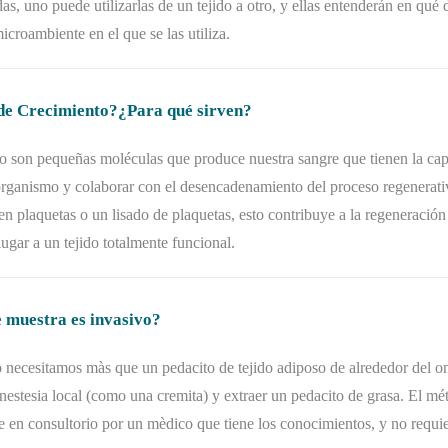
s, uno puede utilizarlas de un tejido a otro, y ellas entenderán en qué 
icroambiente en el que se las utiliza.
 de Crecimiento?¿Para qué sirven?
to son pequeñas moléculas que produce nuestra sangre que tienen la cap
organismo y colaborar con el desencadenamiento del proceso regenerat
en plaquetas o un lisado de plaquetas, esto contribuye a la regeneración 
 lugar a un tejido totalmente funcional.
 muestra es invasivo?
o necesitamos màs que un pedacito de tejido adiposo de alrededor del o
nestesia local (como una cremita) y extraer un pedacito de grasa. El m
e en consultorio por un mèdico que tiene los conocimientos, y no requie