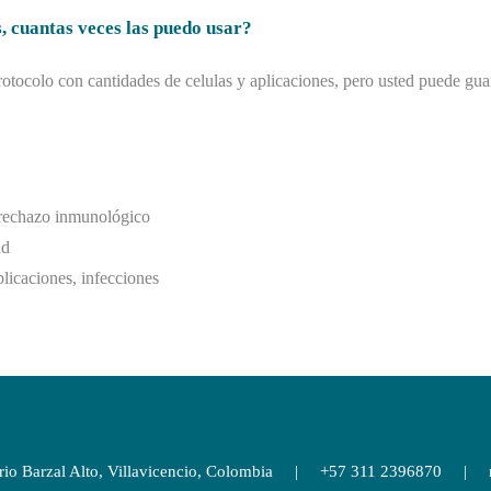
 cuantas veces las puedo usar?
otocolo con cantidades de celulas y aplicaciones, pero usted puede guar
 rechazo inmunológico
ad
icaciones, infecciones
arrio Barzal Alto, Villavicencio, Colombia | +57 311 2396870 |