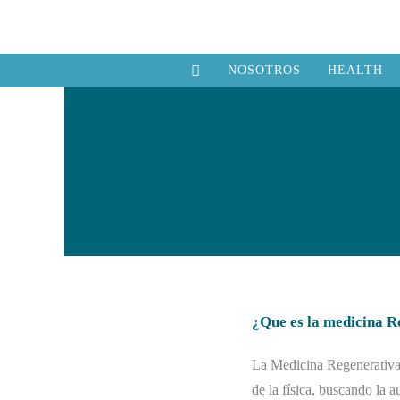
NOSOTROS
HEALTH
¿Que es la medicina R
La Medicina Regenerativa 
de la física, buscando la 